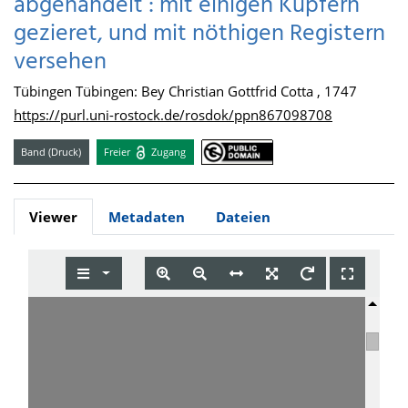
abgehandelt : mit einigen Kupfern
gezieret, und mit nöthigen Registern
versehen
Tübingen Tübingen: Bey Christian Gottfrid Cotta , 1747
https://purl.uni-rostock.de/rosdok/ppn867098708
Band (Druck)
Freier
Zugang
Viewer
Metadaten
Dateien