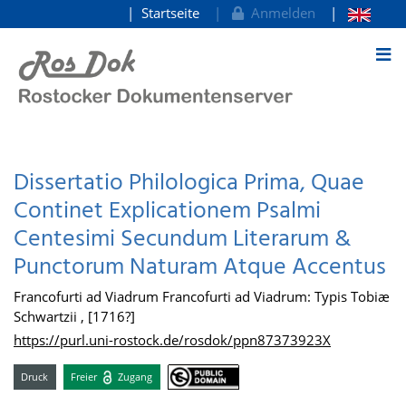
Startseite
Anmelden
zum Inhalt
Dissertatio Philologica Prima, Quae
Continet Explicationem Psalmi
Centesimi Secundum Literarum &
Punctorum Naturam Atque Accentus
Francofurti ad Viadrum Francofurti ad Viadrum: Typis Tobiæ
Schwartzii , [1716?]
https://purl.uni-rostock.de/rosdok/ppn87373923X
Druck
Freier
Zugang