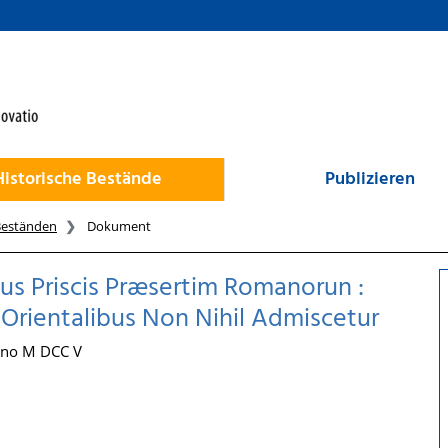
Historische Bestände
Publizieren
Beständen
Dokument
ibus Priscis Præsertim Romanorun :
Orientalibus Non Nihil Admiscetur
nno M DCC V