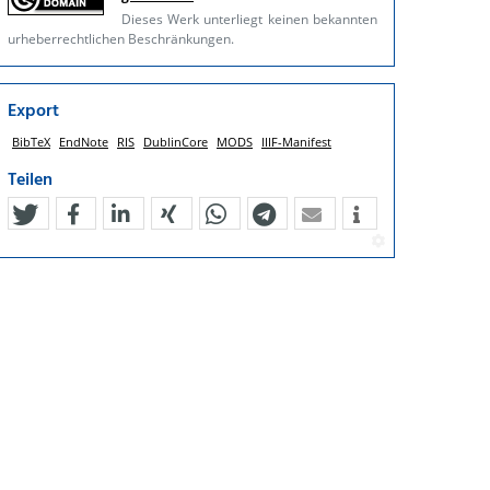
Dieses Werk unterliegt keinen bekannten
urheberrechtlichen Beschränkungen.
Export
BibTeX
EndNote
RIS
DublinCore
MODS
IIIF-Manifest
Teilen
tweet
teilen
mitteilen
teilen
teilen
teilen
mail