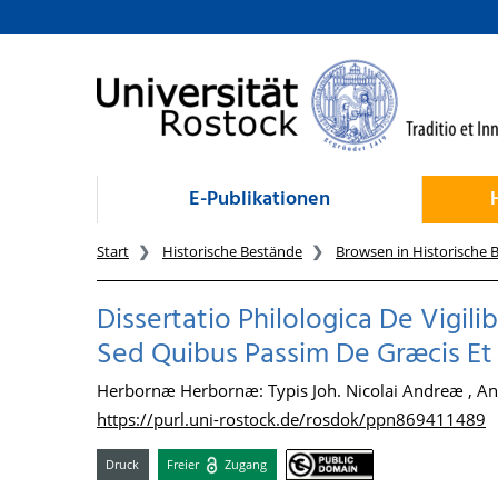
zum Inhalt
E-Publikationen
Start
Historische Bestände
Browsen in Historische 
Dissertatio Philologica De Vigil
Sed Quibus Passim De Græcis Et 
Herbornæ Herbornæ: Typis Joh. Nicolai Andreæ , A
https://purl.uni-rostock.de/rosdok/ppn869411489
Druck
Freier
Zugang