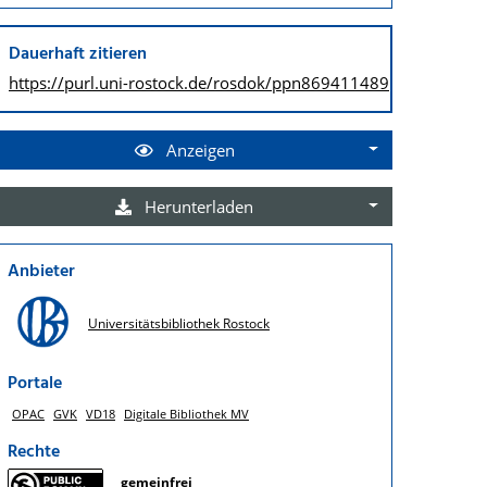
Dauerhaft zitieren
https://purl.uni-rostock.de/
rosdok/ppn869411489
Anzeigen
Herunterladen
Anbieter
Universitätsbibliothek Rostock
Portale
OPAC
GVK
VD18
Digitale Bibliothek MV
Rechte
gemeinfrei