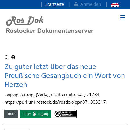
Startseite
Anmelden
zum Inhalt
G.
Zu guter letzt über das neue
Preußische Gesangbuch ein Wort von
Herzen
Leipzig Leipzig: [Verlag nicht ermittelbar] , 1784
https://purl.uni-rostock.de/rosdok/ppn871003317
Druck
Freier
Zugang