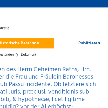
Historische Bestände
Publizieren
Beständen
Dokument
en des Herrn Geheimen Raths, Hrn.
er die Frau und Fräulein Baronesses
ub Passu incidente, Ob letztere sich
i Juris, præclusi, venditionis sub
ebiti, & hypothecæ, licet ligitime
huldig? vor der Allerhöchst-