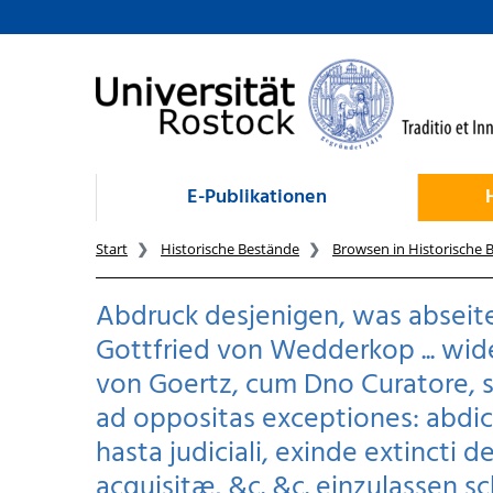
zum Inhalt
E-Publikationen
Start
Historische Bestände
Browsen in Historische 
Abdruck desjenigen, was abseit
Gottfried von Wedderkop ... wid
von Goertz, cum Dno Curatore, s
ad oppositas exceptiones: abdicat
hasta judiciali, exinde extincti d
acquisitæ, &c. &c. einzulassen sc