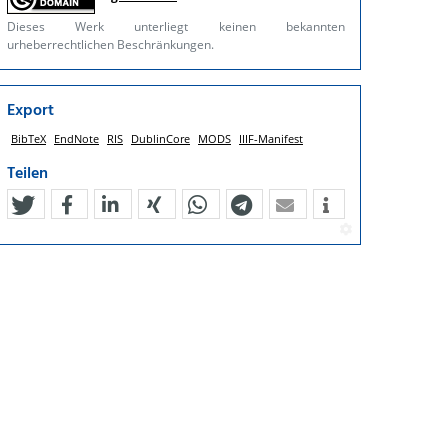
Dieses Werk unterliegt keinen bekannten
urheberrechtlichen Beschränkungen.
Export
BibTeX
EndNote
RIS
DublinCore
MODS
IIIF-Manifest
Teilen
tweet
teilen
mitteilen
teilen
teilen
teilen
mail