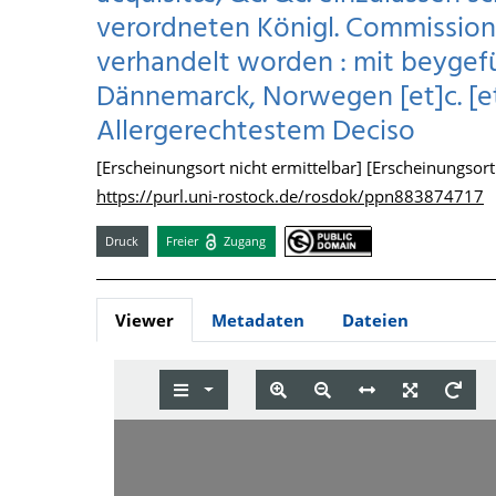
verordneten Königl. Commissio
verhandelt worden : mit beygefü
Dännemarck, Norwegen [et]c. [et
Allergerechtestem Deciso
[Erscheinungsort nicht ermittelbar] [Erscheinungsort 
https://purl.uni-rostock.de/rosdok/ppn883874717
Druck
Freier
Zugang
Viewer
Metadaten
Dateien