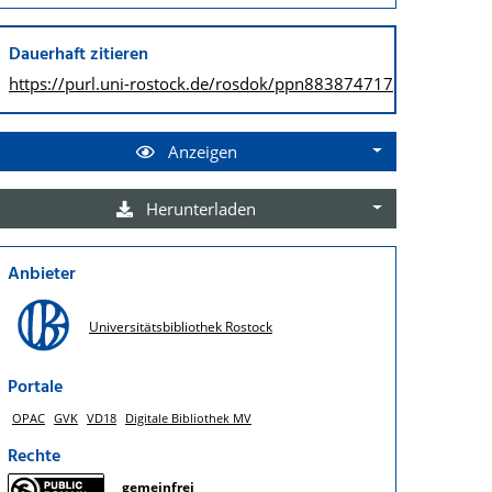
Dauerhaft zitieren
https://purl.uni-rostock.de/
rosdok/ppn883874717
Anzeigen
Herunterladen
Anbieter
Universitätsbibliothek Rostock
Portale
OPAC
GVK
VD18
Digitale Bibliothek MV
Rechte
gemeinfrei