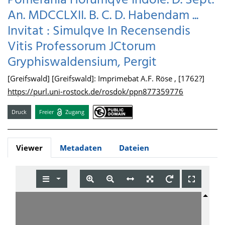
Pomerania Horumqve Indole. D. Sept.
An. MDCCLXII. B. C. D. Habendam ...
Invitat : Simulqve In Recensendis
Vitis Professorum JCtorum
Gryphiswaldensium, Pergit
[Greifswald] [Greifswald]: Imprimebat A.F. Röse , [1762?]
https://purl.uni-rostock.de/rosdok/ppn877359776
Druck
Freier
Zugang
Viewer
Metadaten
Dateien