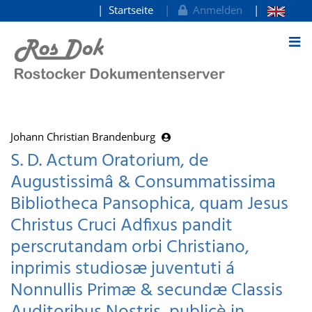
Startseite
Anmelden
zum Inhalt
Johann Christian Brandenburg
S. D. Actum Oratorium, de
Augustissimâ & Consummatissima
Bibliotheca Pansophica, quam Jesus
Christus Cruci Adfixus pandit
perscrutandam orbi Christiano,
inprimis studiosæ juventuti á
Nonnullis Primæ & secundæ Classis