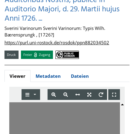
Auditoribus Nostris, publicè in
Auditorio Majori, d. 29. Martii hujus
Anni 1726. ...
Sverini Varinorum Sverini Varinorum: Typis Wilh.
Bærensprungk , [1726?]
https://purl.uni-rostock.de/rosdok/ppn882034502
Druck
Freier
Zugang
Viewer
Metadaten
Dateien