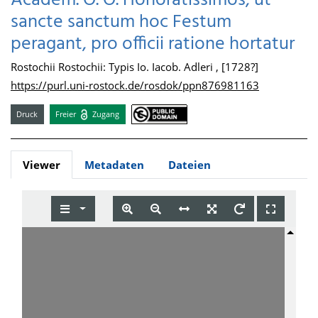
Academ. O. O. Honoratissimos, ut
sancte sanctum hoc Festum
peragant, pro officii ratione hortatur
Rostochii Rostochii: Typis Io. Iacob. Adleri , [1728?]
https://purl.uni-rostock.de/rosdok/ppn876981163
Druck
Freier
Zugang
Viewer
Metadaten
Dateien