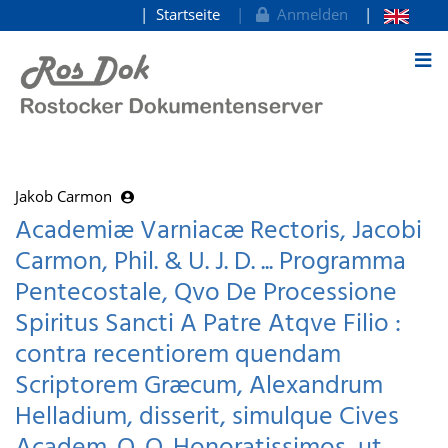
Startseite
Anmelden
zum Inhalt
Jakob Carmon
Academiæ Varniacæ Rectoris, Jacobi
Carmon, Phil. & U. J. D. ... Programma
Pentecostale, Qvo De Processione
Spiritus Sancti A Patre Atqve Filio :
contra recentiorem quendam
Scriptorem Græcum, Alexandrum
Helladium, disserit, simulque Cives