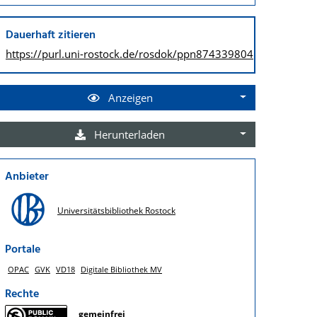
Dauerhaft zitieren
https://purl.uni-rostock.de/
rosdok/ppn874339804
Anzeigen
Herunterladen
Anbieter
Universitätsbibliothek Rostock
Portale
OPAC
GVK
VD18
Digitale Bibliothek MV
Rechte
gemeinfrei