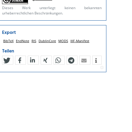
Dieses Werk unterliegt keinen bekannten
urheberrechtlichen Beschränkungen.
Export
BibTeX
EndNote
RIS
DublinCore
MODS
IIIF-Manifest
Teilen
tweet
teilen
mitteilen
teilen
teilen
teilen
mail