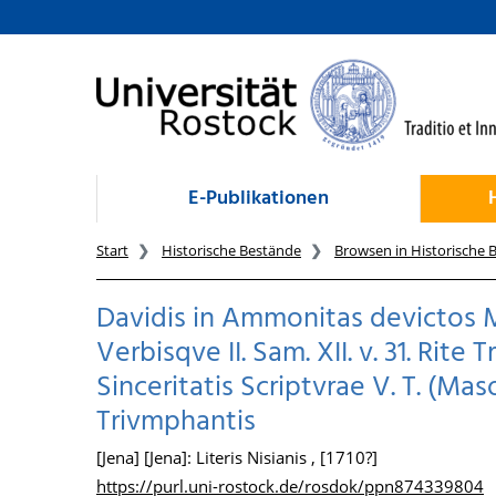
zum Inhalt
E-Publikationen
Start
Historische Bestände
Browsen in Historische 
Davidis in Ammonitas devictos Mit
Verbisqve II. Sam. XII. v. 31. Rit
Sinceritatis Scriptvrae V. T. (M
Trivmphantis
[Jena] [Jena]: Literis Nisianis , [1710?]
https://purl.uni-rostock.de/rosdok/ppn874339804