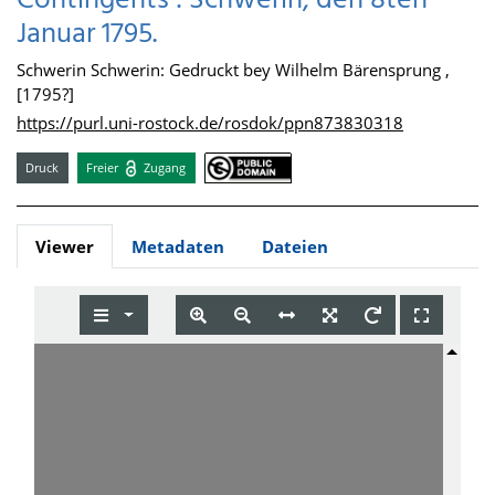
Contingents : Schwerin, den 8ten
Januar 1795.
Schwerin Schwerin: Gedruckt bey Wilhelm Bärensprung ,
[1795?]
https://purl.uni-rostock.de/rosdok/ppn873830318
Druck
Freier
Zugang
Viewer
Metadaten
Dateien