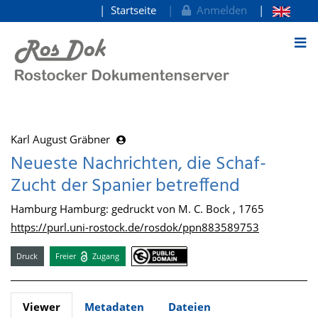
Startseite
Anmelden
zum Inhalt
Karl August Gräbner
Neueste Nachrichten, die Schaf-
Zucht der Spanier betreffend
Hamburg Hamburg: gedruckt von M. C. Bock , 1765
https://purl.uni-rostock.de/rosdok/ppn883589753
Druck
Freier
Zugang
Viewer
Metadaten
Dateien