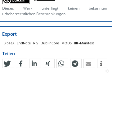
Dieses Werk unterliegt keinen bekannten
urheberrechtlichen Beschränkungen.
Export
BibTeX
EndNote
RIS
DublinCore
MODS
IIIF-Manifest
Teilen
tweet
teilen
mitteilen
teilen
teilen
teilen
mail