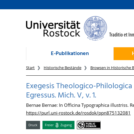
zum Inhalt
E-Publikationen
Start
Historische Bestände
Browsen in Historische 
Exegesis Theologico-Philologic
Egressus. Mich. V, v. 1.
Bernae Bernae: In Officina Typographica illustriss.
https://purl.uni-rostock.de/rosdok/ppn875132081
Druck
Freier
Zugang