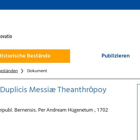
Historische Bestände
Publizieren
Beständen
Dokument
a Duplicis Messiæ Theanthrōpoy
 Reipubl. Bernensis. Per Andream Hügenetum , 1702