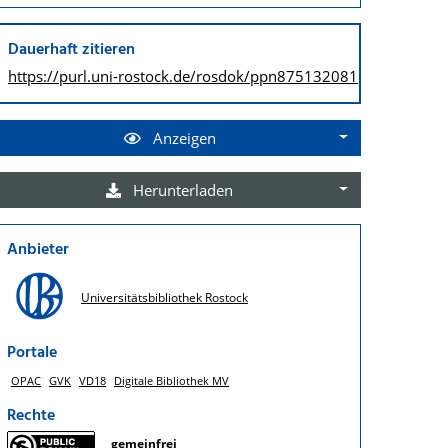
Dauerhaft zitieren
https://purl.uni-rostock.de/
rosdok/ppn875132081
Anzeigen
Herunterladen
Anbieter
Universitätsbibliothek Rostock
Portale
OPAC
GVK
VD18
Digitale Bibliothek MV
Rechte
gemeinfrei