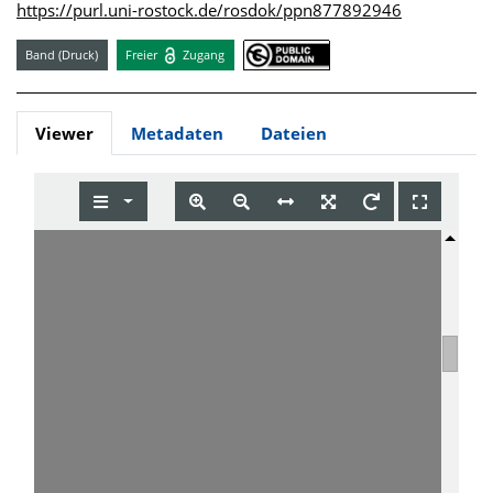
https://purl.uni-rostock.de/rosdok/ppn877892946
Band (Druck)
Freier
Zugang
Viewer
Metadaten
Dateien