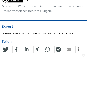
Dieses Werk unterliegt keinen bekannten
urheberrechtlichen Beschränkungen.
Export
BibTeX
EndNote
RIS
DublinCore
MODS
IIIF-Manifest
Teilen
tweet
teilen
mitteilen
teilen
teilen
teilen
mail