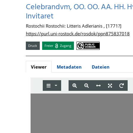
Celebrandvm, OO. OO. AA. HH. Hv
Invitaret
Rostochii Rostochii: Litteris Adlerianis , [1771?]
https://purl.uni-rostock.de/rosdok/ppn875837018
Druck
Freier
Zugang
Viewer
Metadaten
Dateien