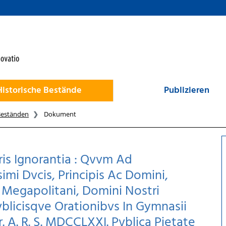
Historische Bestände
Publizieren
Beständen
Dokument
cris Ignorantia : Qvvm Ad
mi Dvcis, Principis Ac Domini,
s Megapolitani, Domini Nostri
blicisqve Orationibvs In Gymnasii
. A. R. S. MDCCLXXI. Pvblica Pietate