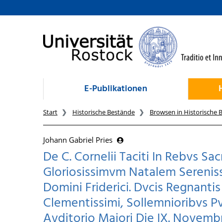
zum Inhalt
E-Publikationen
Start
Historische Bestände
Browsen in Historische 
Johann Gabriel Pries
De C. Cornelii Taciti In Rebvs Sa
Gloriosissimvm Natalem Serenissi
Domini Friderici. Dvcis Regnanti
Clementissimi, Sollemnioribvs Pv
Avditorio Maiori Die IX. Novembr