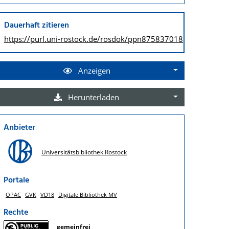
Dauerhaft zitieren
https://purl.uni-rostock.de/
rosdok/ppn875837018
Anzeigen
Herunterladen
Anbieter
Universitätsbibliothek Rostock
Portale
OPAC
GVK
VD18
Digitale Bibliothek MV
Rechte
gemeinfrei