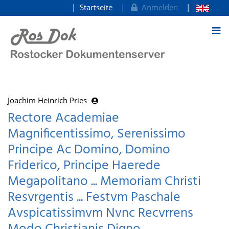
Startseite
Anmelden
zum Inhalt
Joachim Heinrich Pries
Rectore Academiae
Magnificentissimo, Serenissimo
Principe Ac Domino, Domino
Friderico, Principe Haerede
Megapolitano ... Memoriam Christi
Resvrgentis ... Festvm Paschale
Avspicatissimvm Nvnc Recvrrens