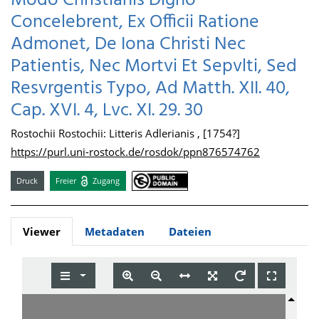
Modo Christianis Digno
Concelebrent, Ex Officii Ratione
Admonet, De Iona Christi Nec
Patientis, Nec Mortvi Et Sepvlti, Sed
Resvrgentis Typo, Ad Matth. XII. 40,
Cap. XVI. 4, Lvc. XI. 29. 30
Rostochii Rostochii: Litteris Adlerianis , [1754?]
https://purl.uni-rostock.de/rosdok/ppn876574762
Druck
Freier
Zugang
Viewer
Metadaten
Dateien