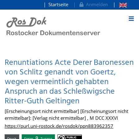
Startseite
Anmelden
zum Inhalt
Renuntiations Acte Derer Baronessen
von Schlitz genandt von Goertz,
wegen vermeintlich gehabten
Anspruch an das Schleßwigsche
Ritter-Guth Geltingen
[Erscheinungsort nicht ermittelbar] [Erscheinungsort nicht
ermittelbar]: [Verlag nicht ermittelbar] , M DCC XXXVI
https://purl.uni-rostock.de/rosdok/ppn883962357
Druck
Freier
Zugang