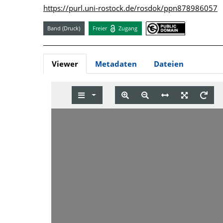
https://purl.uni-rostock.de/rosdok/ppn878986057
Band (Druck)
Freier
Zugang
Viewer
Metadaten
Dateien