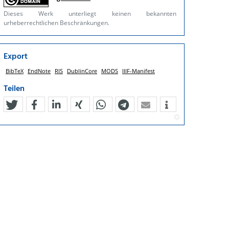
Dieses Werk unterliegt keinen bekannten
urheberrechtlichen Beschränkungen.
Export
BibTeX
EndNote
RIS
DublinCore
MODS
IIIF-Manifest
Teilen
tweet
teilen
mitteilen
teilen
teilen
teilen
mail