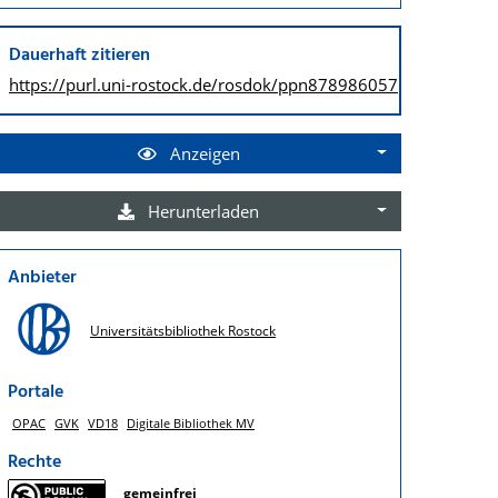
Dauerhaft zitieren
https://purl.uni-rostock.de/
rosdok/ppn878986057
Anzeigen
Herunterladen
Anbieter
Universitätsbibliothek Rostock
Portale
OPAC
GVK
VD18
Digitale Bibliothek MV
Rechte
gemeinfrei