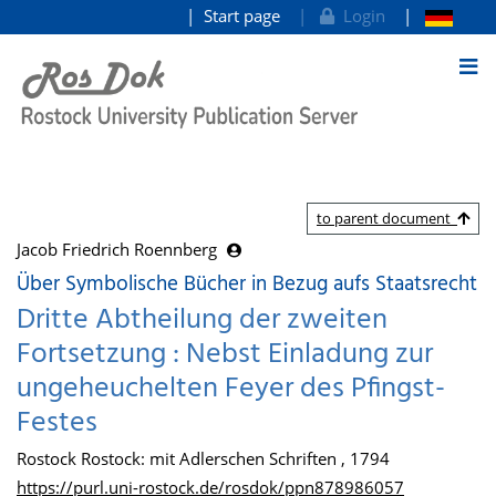
Start page
Login
goto contents
to parent document
Jacob Friedrich Roennberg
Über Symbolische Bücher in Bezug aufs Staatsrecht
Dritte Abtheilung der zweiten
Fortsetzung : Nebst Einladung zur
ungeheuchelten Feyer des Pfingst-
Festes
Rostock Rostock: mit Adlerschen Schriften , 1794
https://purl.uni-rostock.de/rosdok/ppn878986057