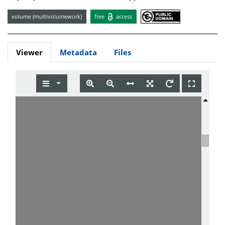
volume (multivolumework)
free
access
Viewer
Metadata
Files