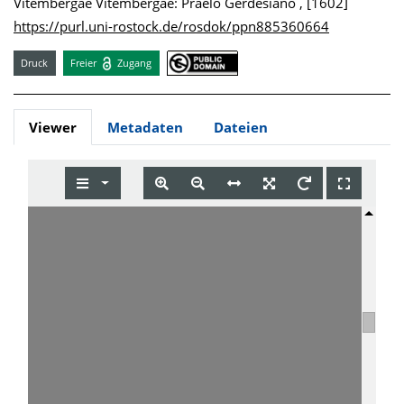
Vitembergae Vitembergae: Praelo Gerdesiano , [1602]
https://purl.uni-rostock.de/rosdok/ppn885360664
Druck
Freier
Zugang
Viewer
Metadaten
Dateien