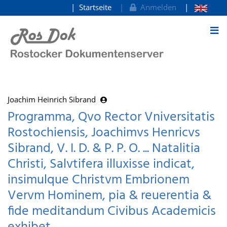
Startseite
Anmelden
zum Inhalt
Joachim Heinrich Sibrand
Programma, Qvo Rector Vniversitatis
Rostochiensis, Joachimvs Henricvs
Sibrand, V. I. D. & P. P. O. ... Natalitia
Christi, Salvtifera illuxisse indicat,
insimulque Christvm Embrionem
Vervm Hominem, pia & reuerentia &
fide meditandum Civibus Academicis