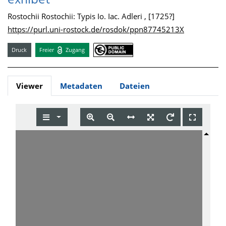
exhibet
Rostochii Rostochii: Typis Io. Iac. Adleri , [1725?]
https://purl.uni-rostock.de/rosdok/ppn87745213X
Druck
Freier
Zugang
Viewer
Metadaten
Dateien