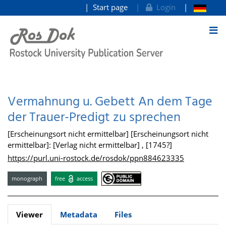
Start page
Login
goto contents
Vermahnung u. Gebett An dem Tage
der Trauer-Predigt zu sprechen
[Erscheinungsort nicht ermittelbar] [Erscheinungsort nicht
ermittelbar]: [Verlag nicht ermittelbar] , [1745?]
https://purl.uni-rostock.de/rosdok/ppn884623335
monograph
free
access
Viewer
Metadata
Files