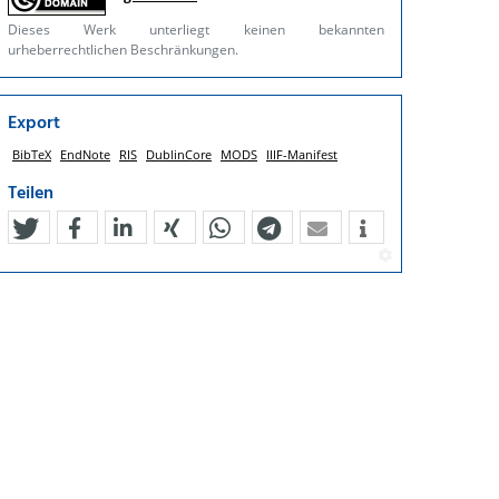
Dieses Werk unterliegt keinen bekannten
urheberrechtlichen Beschränkungen.
Export
BibTeX
EndNote
RIS
DublinCore
MODS
IIIF-Manifest
Teilen
tweet
teilen
mitteilen
teilen
teilen
teilen
mail