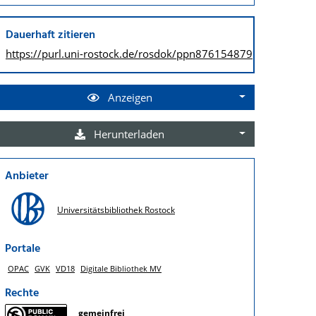
Dauerhaft zitieren
https://purl.uni-rostock.de/
rosdok/ppn876154879
Anzeigen
Herunterladen
Anbieter
Universitätsbibliothek Rostock
Portale
OPAC
GVK
VD18
Digitale Bibliothek MV
Rechte
gemeinfrei