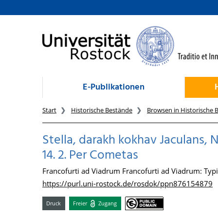
zum Inhalt
E-Publikationen
Start
Historische Bestände
Browsen in Historische 
Stella, darakh kokhav Jaculans, Nu
14. 2. Per Cometas
Francofurti ad Viadrum Francofurti ad Viadrum: Typis
https://purl.uni-rostock.de/rosdok/ppn876154879
Druck
Freier
Zugang