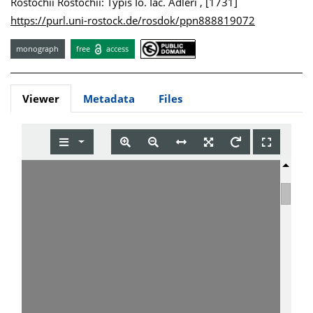
Rostochii Rostochii: Typis Io. Iac. Adleri , [1731]
https://purl.uni-rostock.de/rosdok/ppn888819072
monograph
free
access
Viewer
Metadata
Files