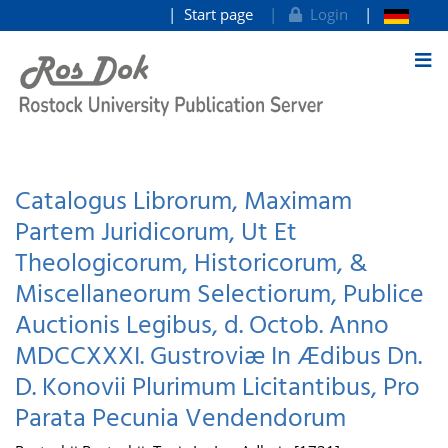
Start page
Login
goto contents
Catalogus Librorum, Maximam
Partem Juridicorum, Ut Et
Theologicorum, Historicorum, &
Miscellaneorum Selectiorum, Publice
Auctionis Legibus, d. Octob. Anno
MDCCXXXI. Gustroviæ In Ædibus Dn.
D. Konovii Plurimum Licitantibus, Pro
Parata Pecunia Vendendorum