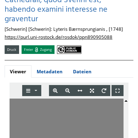
Cathedrali, quod Sverini est,
habendo examini interesse ne
graventur
[Schwerin] [Schwerin]: Lyteris Bærnsprungianis , [1748]
https://purl.uni-rostock.de/rosdok/ppn890905088
Druck
Freier
Zugang
Viewer
Metadaten
Dateien