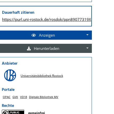
Dauerhaft zitieren
https://purl.uni-rostock.de/
rosdok/ppn89077319X
Anzeigen
Herunterladen
Anbieter
Universitätsbibliothek Rostock
Portale
OPAC
GVK
VD18
Digitale Bibliothek MV
Rechte
gemeinfrei