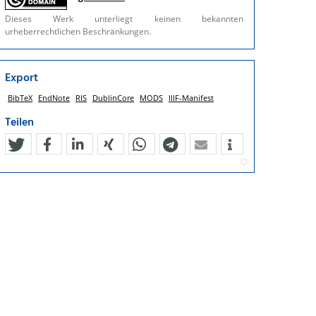
Dieses Werk unterliegt keinen bekannten
urheberrechtlichen Beschränkungen.
Export
BibTeX
EndNote
RIS
DublinCore
MODS
IIIF-Manifest
Teilen
tweet
teilen
mitteilen
teilen
teilen
teilen
mail