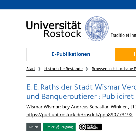
zum Inhalt
E-Publikationen
Start
Historische Bestände
Browsen in Historische 
E. E. Raths der Stadt Wismar Ve
und Banqueroutierer : Publiciret 
Wismar Wismar: bey Andreas Sebastian Winkler , [1
https://purl.uni-rostock.de/rosdok/ppn89077319X
Druck
Freier
Zugang