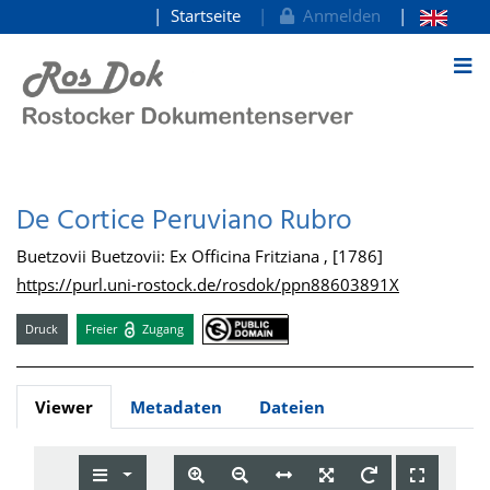
Startseite
Anmelden
zum Inhalt
De Cortice Peruviano Rubro
Buetzovii Buetzovii: Ex Officina Fritziana , [1786]
https://purl.uni-rostock.de/rosdok/ppn88603891X
Druck
Freier
Zugang
Viewer
Metadaten
Dateien