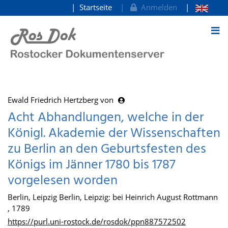
Startseite
Anmelden
zum Inhalt
Ewald Friedrich Hertzberg von
Acht Abhandlungen, welche in der
Königl. Akademie der Wissenschaften
zu Berlin an den Geburtsfesten des
Königs im Jänner 1780 bis 1787
vorgelesen worden
Berlin, Leipzig Berlin, Leipzig: bei Heinrich August Rottmann
, 1789
https://purl.uni-rostock.de/rosdok/ppn887572502