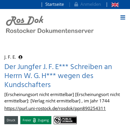
Startseite
Anmelden
zum Inhalt
J. F. E.
Der Jungfer J. F. E*** Schreiben an
Herrn W. G. H*** wegen des
Kundschafters
[Erscheinungsort nicht ermittelbar] [Erscheinungsort nicht
ermittelbar]: [Verlag nicht ermittelbar] , im Jahr 1744
https://purl.uni-rostock.de/rosdok/ppn890254311
Druck
Freier
Zugang