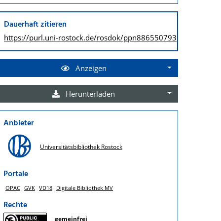
Dauerhaft zitieren
https://purl.uni-rostock.de/
rosdok/ppn886550793
Anzeigen
Herunterladen
Anbieter
Universitätsbibliothek Rostock
Portale
OPAC
GVK
VD18
Digitale Bibliothek MV
Rechte
gemeinfrei