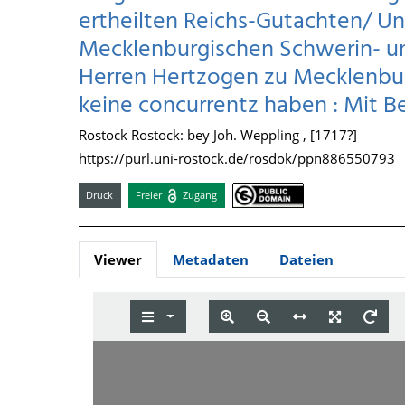
ertheilten Reichs-Gutachten/ U
Mecklenburgischen Schwerin- u
Herren Hertzogen zu Mecklenburg
keine concurrentz haben : Mit Be
Rostock Rostock: bey Joh. Weppling , [1717?]
https://purl.uni-rostock.de/rosdok/ppn886550793
Druck
Freier
Zugang
Viewer
Metadaten
Dateien