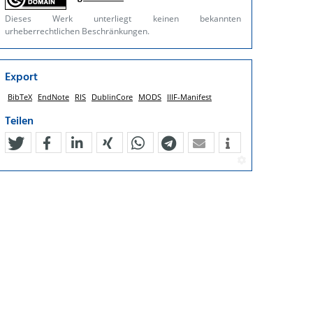
Dieses Werk unterliegt keinen bekannten
urheberrechtlichen Beschränkungen.
Export
BibTeX
EndNote
RIS
DublinCore
MODS
IIIF-Manifest
Teilen
tweet
teilen
mitteilen
teilen
teilen
teilen
mail