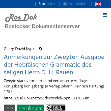
Startseite
Anmelden
zum Inhalt
Georg David Kypke
Anmerkungen zur Zweyten Ausgabe
der Hebräischen Grammatic des
seligen Herrn D. J.J. Rauen
Zweyte stark vermehrte und verbesserte Auflage,
Königsberg Königsberg: Jn Verlag Johann Heinrich Hartungs ,
1755
https://purl.uni-rostock.de/rosdok/ppn889786089
Druck
Freier
Zugang