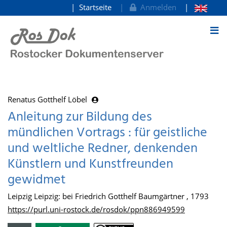
Startseite
Anmelden
zum Inhalt
Renatus Gotthelf Löbel
Anleitung zur Bildung des
mündlichen Vortrags : für geistliche
und weltliche Redner, denkenden
Künstlern und Kunstfreunden
gewidmet
Leipzig Leipzig: bei Friedrich Gotthelf Baumgärtner , 1793
https://purl.uni-rostock.de/rosdok/ppn886949599