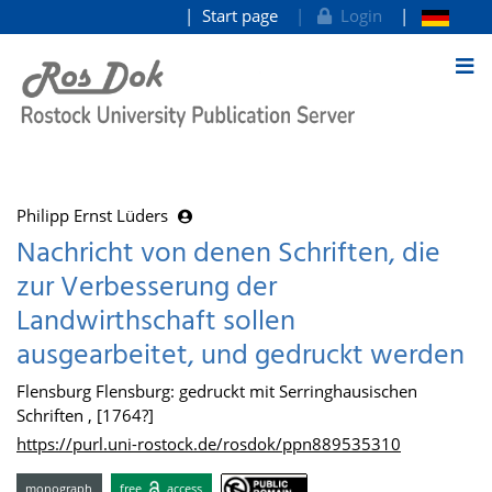
Start page
Login
goto contents
Philipp Ernst Lüders
Nachricht von denen Schriften, die
zur Verbesserung der
Landwirthschaft sollen
ausgearbeitet, und gedruckt werden
Flensburg Flensburg: gedruckt mit Serringhausischen
Schriften , [1764?]
https://purl.uni-rostock.de/rosdok/ppn889535310
monograph
free
access