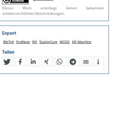
Dieses Werk unterliegt keinen bekannten
urheberrechtlichen Beschränkungen.
Export
BibTeX
EndNote
RIS
DublinCore
MODS
IIIF-Manifest
Teilen
tweet
teilen
mitteilen
teilen
teilen
teilen
mail