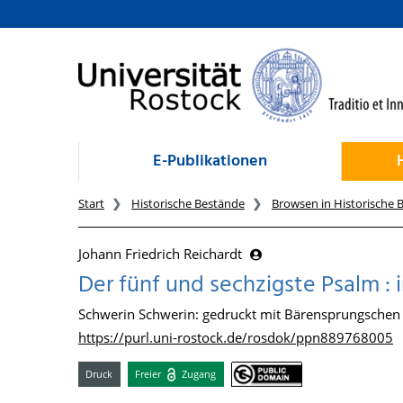
zum Inhalt
E-Publikationen
Start
Historische Bestände
Browsen in Historische 
Johann Friedrich Reichardt
Der fünf und sechzigste Psalm : 
Schwerin Schwerin: gedruckt mit Bärensprungschen 
https://purl.uni-rostock.de/rosdok/ppn889768005
Druck
Freier
Zugang