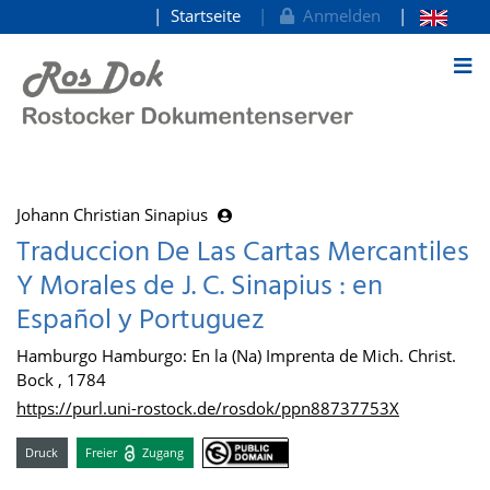
Startseite
Anmelden
zum Inhalt
Johann Christian Sinapius
Traduccion De Las Cartas Mercantiles
Y Morales de J. C. Sinapius : en
Español y Portuguez
Hamburgo Hamburgo: En la (Na) Imprenta de Mich. Christ.
Bock , 1784
https://purl.uni-rostock.de/rosdok/ppn88737753X
Druck
Freier
Zugang