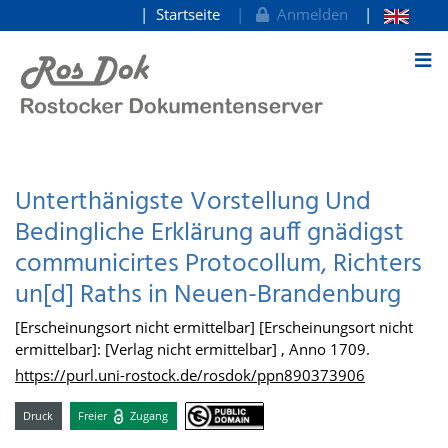
Startseite
Anmelden
zum Inhalt
Unterthänigste Vorstellung Und
Bedingliche Erklärung auff gnädigst
communicirtes Protocollum, Richters
un[d] Raths in Neuen-Brandenburg
[Erscheinungsort nicht ermittelbar] [Erscheinungsort nicht
ermittelbar]: [Verlag nicht ermittelbar] , Anno 1709.
https://purl.uni-rostock.de/rosdok/ppn890373906
Druck
Freier
Zugang