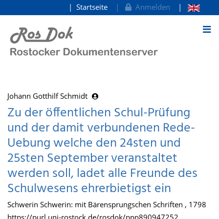
Startseite
Anmelden
zum Inhalt
Johann Gotthilf Schmidt
Zu der öffentlichen Schul-Prüfung
und der damit verbundenen Rede-
Uebung welche den 24sten und
25sten September veranstaltet
werden soll, ladet alle Freunde des
Schulwesens ehrerbietigst ein
Schwerin Schwerin: mit Bärensprungschen Schriften , 1798
https://purl.uni-rostock.de/rosdok/ppn890947252