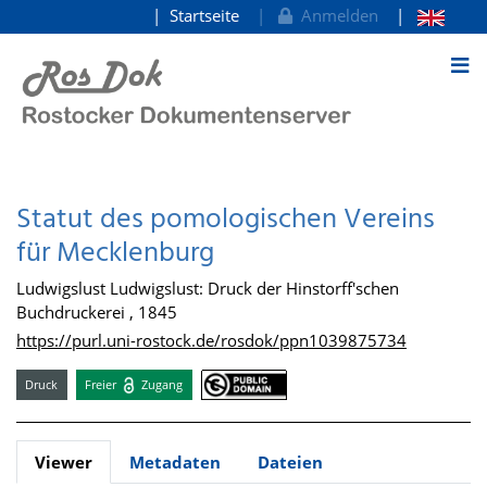
Startseite
Anmelden
zum Inhalt
Statut des pomologischen Vereins
für Mecklenburg
Ludwigslust Ludwigslust: Druck der Hinstorff'schen
Buchdruckerei , 1845
https://purl.uni-rostock.de/rosdok/ppn1039875734
Druck
Freier
Zugang
Viewer
Metadaten
Dateien