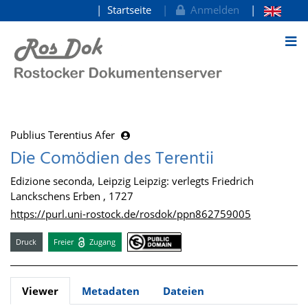
Startseite
Anmelden
zum Inhalt
Publius Terentius Afer
Die Comödien des Terentii
Edizione seconda, Leipzig Leipzig: verlegts Friedrich
Lanckschens Erben , 1727
https://purl.uni-rostock.de/rosdok/ppn862759005
Druck
Freier
Zugang
Viewer
Metadaten
Dateien