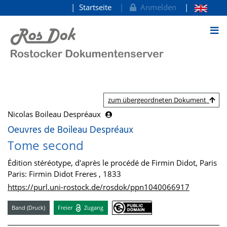
Startseite
Anmelden
zum Inhalt
zum übergeordneten Dokument
Nicolas Boileau Despréaux
Oeuvres de Boileau Despréaux
Tome second
Édition stéréotype, d'après le procédé de Firmin Didot, Paris
Paris: Firmin Didot Freres , 1833
https://purl.uni-rostock.de/rosdok/ppn1040066917
Band (Druck)
Freier
Zugang