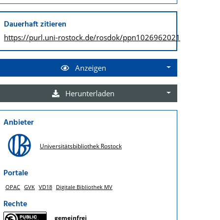
Dauerhaft zitieren
https://purl.uni-rostock.de/
rosdok/ppn1026962021
Anzeigen
Herunterladen
Anbieter
Universitätsbibliothek Rostock
Portale
OPAC
GVK
VD18
Digitale Bibliothek MV
Rechte
gemeinfrei