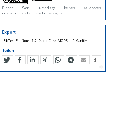
Dieses Werk unterliegt keinen bekannten
urheberrechtlichen Beschränkungen.
Export
BibTeX
EndNote
RIS
DublinCore
MODS
IIIF-Manifest
Teilen
tweet
teilen
mitteilen
teilen
teilen
teilen
mail