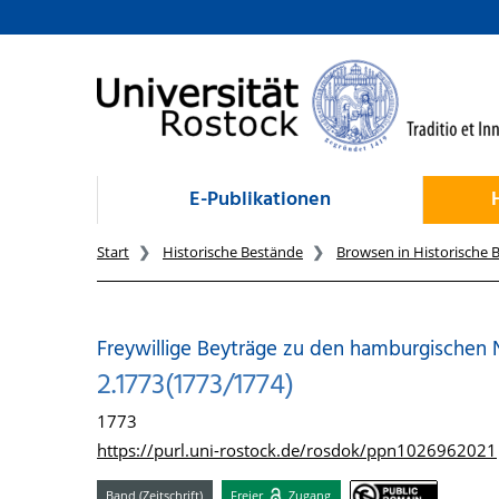
zum Inhalt
E-Publikationen
Start
Historische Bestände
Browsen in Historische 
Freywillige Beyträge zu den hamburgischen 
2.1773(1773/1774)
1773
https://purl.uni-rostock.de/rosdok/ppn1026962021
Band (Zeitschrift)
Freier
Zugang