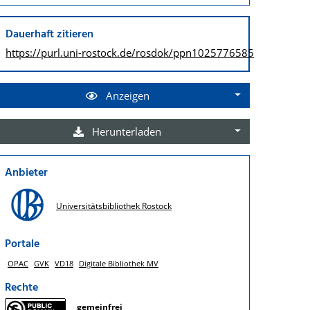
Dauerhaft zitieren
https://purl.uni-rostock.de/
rosdok/ppn1025776585
Anzeigen
Herunterladen
Anbieter
Universitätsbibliothek Rostock
Portale
OPAC
GVK
VD18
Digitale Bibliothek MV
Rechte
gemeinfrei