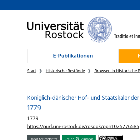
zum Inhalt
E-Publikationen
Start
Historische Bestände
Browsen in Historische 
Königlich-dänischer Hof- und Staatskalender
1779
1779
https://purl.uni-rostock.de/rosdok/ppn1025776585
Band (Zeitschrift)
Freier
Zugang