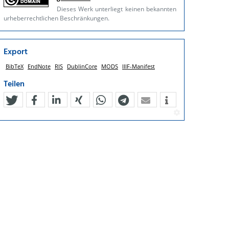
Dieses Werk unterliegt keinen bekannten
urheberrechtlichen Beschränkungen.
Export
BibTeX
EndNote
RIS
DublinCore
MODS
IIIF-Manifest
Teilen
tweet
teilen
mitteilen
teilen
teilen
teilen
mail