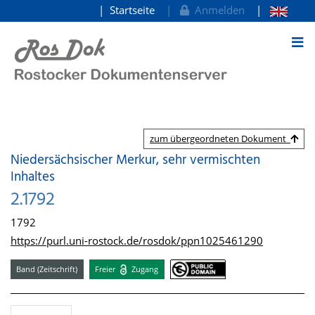
Startseite
Anmelden
zum Inhalt
zum übergeordneten Dokument
Niedersächsischer Merkur, sehr vermischten
Inhaltes
2.1792
1792
https://purl.uni-rostock.de/rosdok/ppn1025461290
Band (Zeitschrift)
Freier
Zugang