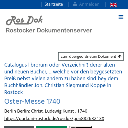
Startseite
Anmelden
zum Inhalt
zum übergeordneten Dokument
Catalogus librorum oder Verzeichniß derer alten
und neuen Bücher, ... welche vor den beygesetzten
Preiß nebst vielen andern zu haben sind bey dem
Buchhändler Joh. Christian Siegmund Koppe in
Rostock
Oster-Messe 1740
Berlin Berlin: Christ. Ludewig Kunst , 1740
https://purl.uni-rostock.de/rosdok/ppn88268213X