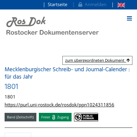
Startseite
Anmelden
zum Inhalt
zum übergeordneten Dokument
Mecklenburgischer Schreib- und Journal-Calender :
für das Jahr
1801
1801
https://purl.uni-rostock.de/rosdok/ppn1024311856
Band (Zeitschrift)
Freier
Zugang