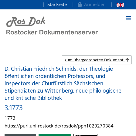
Startseite
Anmelden
zum Inhalt
zum übergeordneten Dokument
D. Christian Friedrich Schmids, der Theologie
öffentlichen ordentlichen Professors, und
Inspectors der Churfürstlich Sächsischen
Stipendiaten zu Wittenberg, neue philologische
und kritische Bibliothek
3.1773
1773
https://purl.uni-rostock.de/rosdok/ppn1029270384