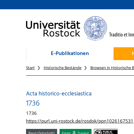
zum Inhalt
E-Publikationen
Start
Historische Bestände
Browsen in Historische 
Acta historico-ecclesiastica
1736
1736
https://purl.uni-rostock.de/rosdok/ppn1026167531
Band (Zeitschrift)
Freier
Zugang