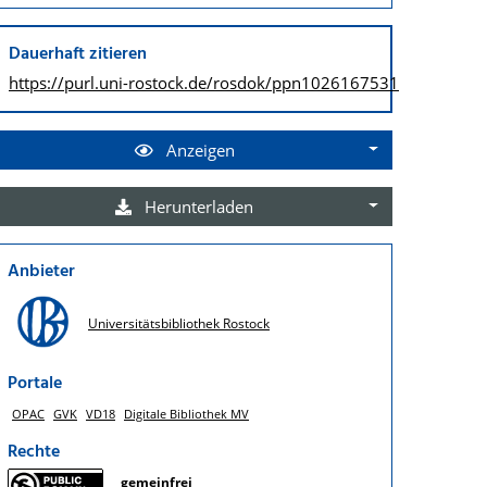
Dauerhaft zitieren
https://purl.uni-rostock.de/
rosdok/ppn1026167531
Anzeigen
Herunterladen
Anbieter
Universitätsbibliothek Rostock
Portale
OPAC
GVK
VD18
Digitale Bibliothek MV
Rechte
gemeinfrei