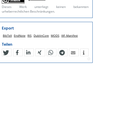
Dieses Werk unterliegt keinen bekannten
urheberrechtlichen Beschränkungen.
Export
BibTeX
EndNote
RIS
DublinCore
MODS
IIIF-Manifest
Teilen
tweet
teilen
mitteilen
teilen
teilen
teilen
mail