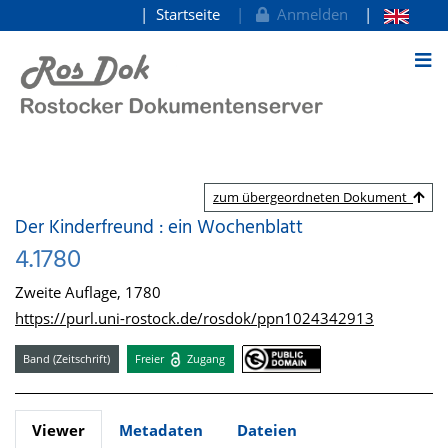
Startseite
Anmelden
zum Inhalt
zum übergeordneten Dokument
Der Kinderfreund : ein Wochenblatt
4.1780
Zweite Auflage, 1780
https://purl.uni-rostock.de/rosdok/ppn1024342913
Band (Zeitschrift)
Freier
Zugang
Viewer
Metadaten
Dateien