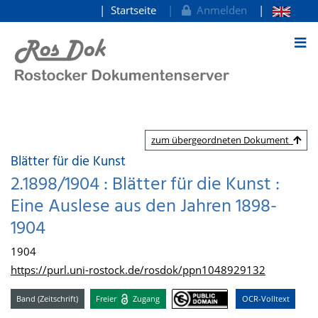
Startseite
Anmelden
zum Inhalt
zum übergeordneten Dokument
Blätter für die Kunst
2.1898/1904 : Blätter für die Kunst :
Eine Auslese aus den Jahren 1898-
1904
1904
https://purl.uni-rostock.de/rosdok/ppn1048929132
Band (Zeitschrift)
Freier
Zugang
OCR-Volltext