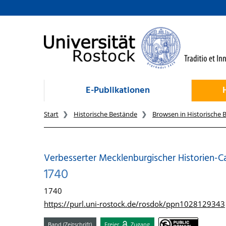
zum Inhalt
E-Publikationen
Start
Historische Bestände
Browsen in Historische 
Verbesserter Mecklenburgischer Historien-Cale
1740
1740
https://purl.uni-rostock.de/rosdok/ppn1028129343
Band (Zeitschrift)
Freier
Zugang