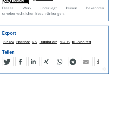
Dieses Werk unterliegt keinen bekannten
urheberrechtlichen Beschränkungen.
Export
BibTeX
EndNote
RIS
DublinCore
MODS
IIIF-Manifest
Teilen
tweet
teilen
mitteilen
teilen
teilen
teilen
mail