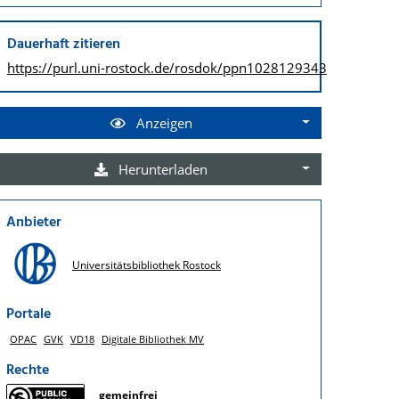
Dauerhaft zitieren
https://purl.uni-rostock.de/
rosdok/ppn1028129343
Anzeigen
Herunterladen
Anbieter
Universitätsbibliothek Rostock
Portale
OPAC
GVK
VD18
Digitale Bibliothek MV
Rechte
gemeinfrei