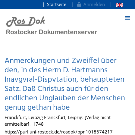
Startseite
Anmelden
zum Inhalt
Anmerckungen und Zweiffel über
den, in des Herrn D. Hartmanns
Inavgvral-Dispvtation, behaupteten
Satz. Daß Christus auch für den
endlichen Unglauben der Menschen
genug gethan habe
Franckfurt, Leipzig Franckfurt, Leipzig: [Verlag nicht
ermittelbar] , 1748
https://purl.uni-rostock.de/rosdok/ppn1018674217